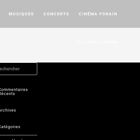
MUSIQUES
CONCERTS
CINÉMA FORAIN
>
Events
>
Auxerre
Commentaires
Récents
Archives
Catégories