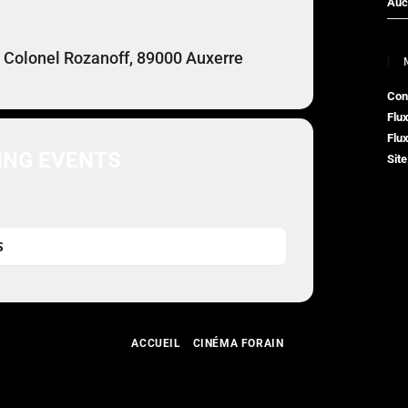
Auc
 Colonel Rozanoff, 89000 Auxerre
Con
Flux
Flu
NG EVENTS
Sit
S
ACCUEIL
CINÉMA FORAIN