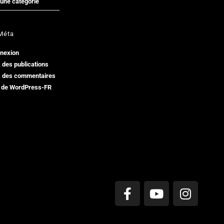
une catégorie
Méta
nexion
 des publications
x des commentaires
e de WordPress-FR