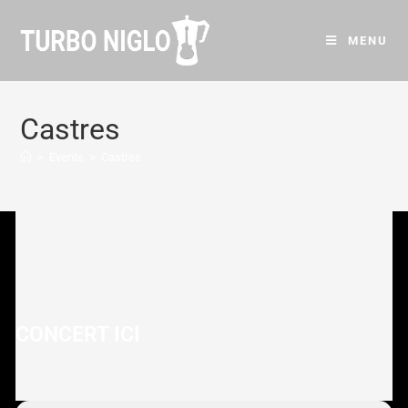
MENU
Castres
>
Events
>
Castres
CONCERT ICI