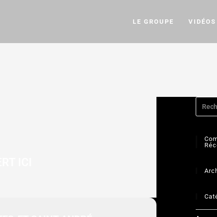
LE GROUPE
VIDÉOS
Com
Réc
RT ICI
Arc
Cat