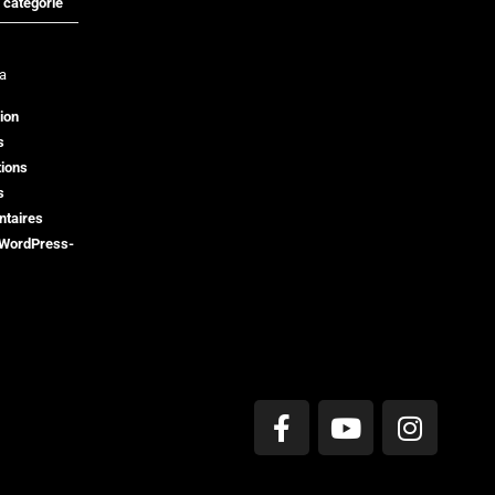
catégorie
a
ion
s
tions
s
taires
 WordPress-