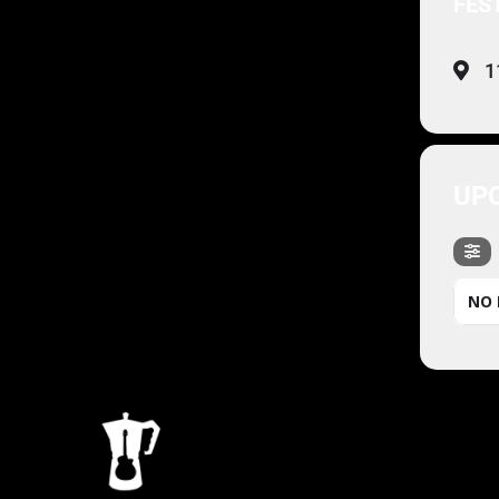
FES
1
UP
NO 