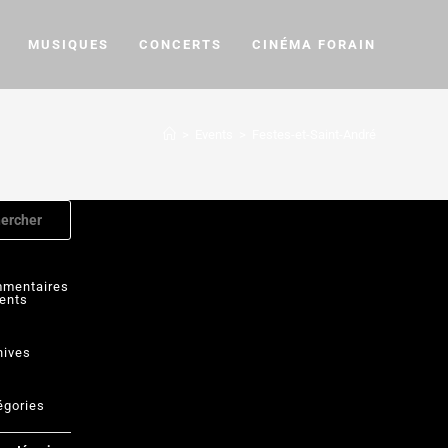
MUSIQUES
CONCERTS
CINÉMA FORAIN
>
Events
>
Festes-et-Saint-André
mentaires
ents
hives
égories