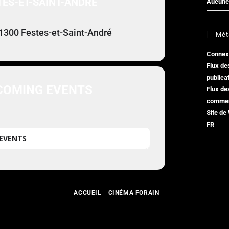
TES-ET-SAINT-ANDRÉ
Aucune 
1300 Festes-et-Saint-André
Mét
Connex
Flux de
publica
COMING EVENTS
Flux de
commen
Site de
FR
EVENTS
ACCUEIL
CINÉMA FORAIN