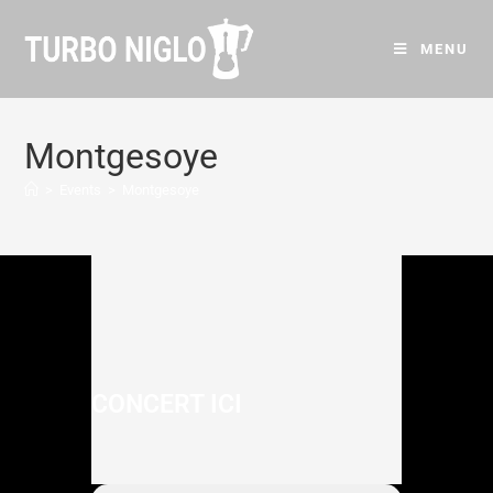
MENU
Montgesoye
>
Events
>
Montgesoye
CONCERT ICI