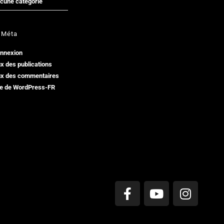
cune catégorie
Méta
nnexion
ux des publications
ux des commentaires
te de WordPress-FR