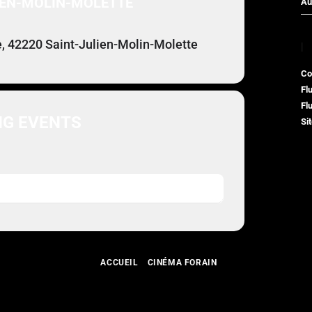
IEN-MOLIN-MOLETTE
Au
e, 42220 Saint-Julien-Molin-Molette
Co
Fl
Fl
G EVENTS
Si
ACCUEIL
CINÉMA FORAIN