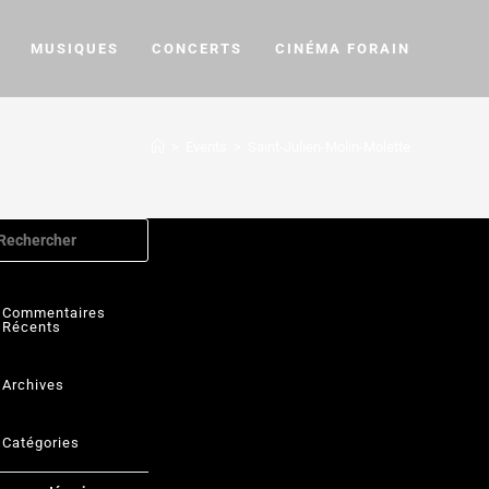
MUSIQUES
CONCERTS
CINÉMA FORAIN
>
Events
>
Saint-Julien-Molin-Molette
Commentaires
Récents
Archives
Catégories