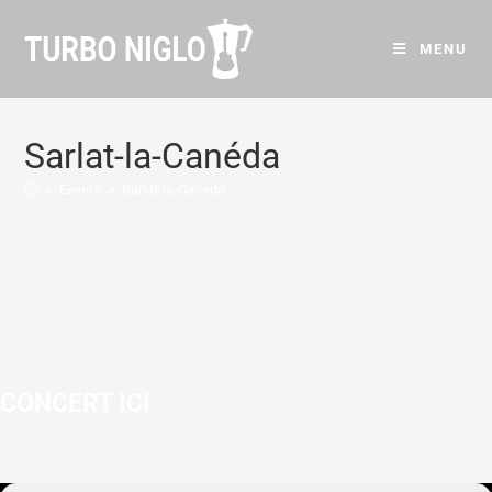
MENU
Sarlat-la-Canéda
>
Events
>
Sarlat-la-Canéda
CONCERT ICI