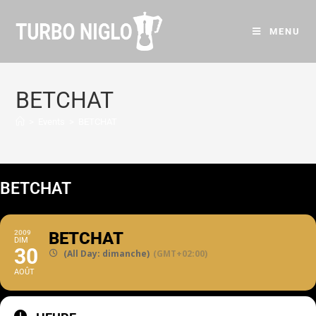
MENU
BETCHAT
>
Events
>
BETCHAT
BETCHAT
2009
BETCHAT
DIM
30
(All Day: dimanche)
(GMT+02:00)
AOÛT