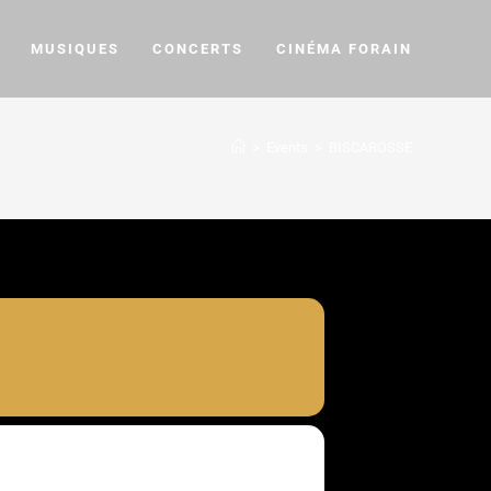
MUSIQUES
CONCERTS
CINÉMA FORAIN
>
Events
>
BISCAROSSE