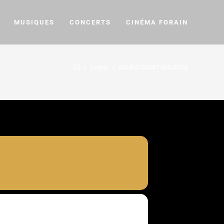
MUSIQUES
CONCERTS
CINÉMA FORAIN
>
Events
>
BOURG SAINT MAURICE