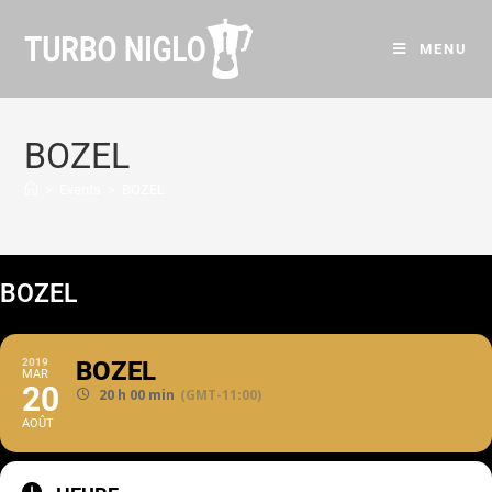
MENU
BOZEL
>
Events
>
BOZEL
BOZEL
2019
BOZEL
MAR
20
20 h 00 min
(GMT-11:00)
AOÛT