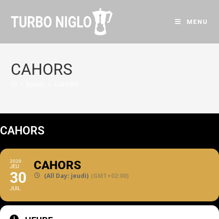
MENU
CAHORS
>
Events
>
CAHORS
CAHORS
2020
CAHORS
JEU
30
(All Day: jeudi)
(GMT+02:00)
JUIL