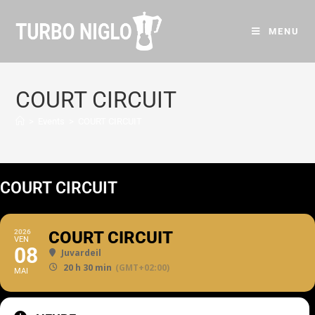
MENU
COURT CIRCUIT
>
Events
>
COURT CIRCUIT
COURT CIRCUIT
2026
COURT CIRCUIT
VEN
08
Juvardeil
20 h 30 min
(GMT+02:00)
MAI