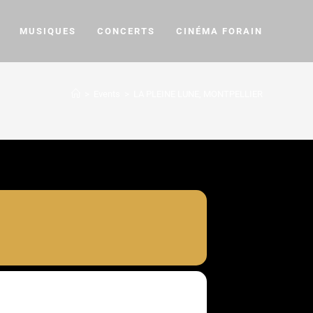
MUSIQUES
CONCERTS
CINÉMA FORAIN
>
Events
>
LA PLEINE LUNE, MONTPELLIER