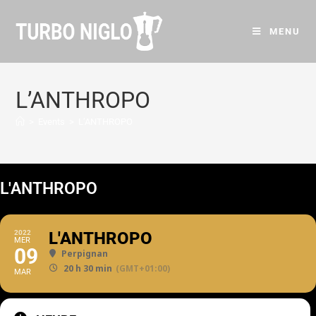
MENU
L’ANTHROPO
>
Events
>
L’ANTHROPO
L'ANTHROPO
2022
L'ANTHROPO
MER
09
Perpignan
20 h 30 min
(GMT+01:00)
MAR