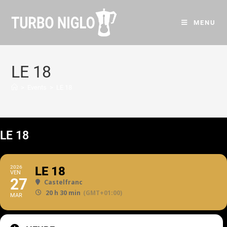
MENU
LE 18
>
Events
>
LE 18
LE 18
2026
LE 18
VEN
27
Castelfranc
20 h 30 min
(GMT+01:00)
MAR