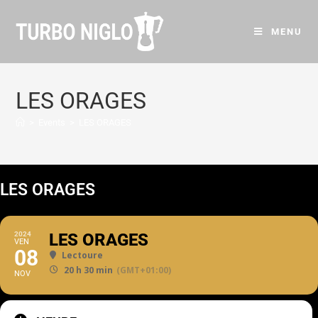
MENU
LES ORAGES
>
Events
>
LES ORAGES
LES ORAGES
2024
LES ORAGES
VEN
08
Lectoure
20 h 30 min
(GMT+01:00)
NOV