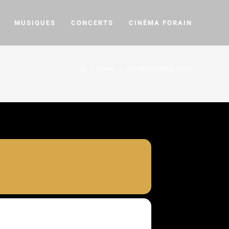
MUSIQUES
CONCERTS
CINÉMA FORAIN
>
Events
>
LES VALSEUSES, LYON