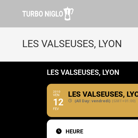
LES VALSEUSES, LYON
LES VALSEUSES, LYON
2010
LES VALSEUSES, LY
VEN
12
(All Day: vendredi)
(GMT+01:00)
FEV
HEURE