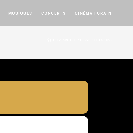
MUSIQUES
CONCERTS
CINÉMA FORAIN
>
Events
>
L’ISLE-SUR-LE-DOUBS