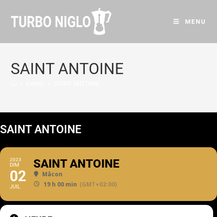
MENU
SAINT ANTOINE
>
Events
>
SAINT ANTOINE
SAINT ANTOINE
2023
SAINT ANTOINE
DIM
02
Mâcon
19 h 00 min
(GMT+02:00)
JUIL