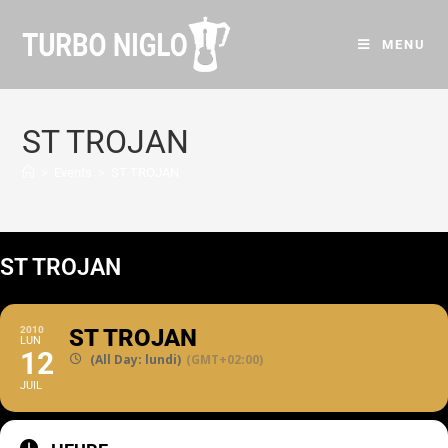
MENU
ST TROJAN
>
Events
>
ST TROJAN
ST TROJAN
2010
ST TROJAN
LUN
12
(All Day: lundi)
(GMT+02:00)
JUIL