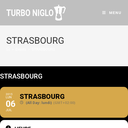
MENU
STRASBOURG
>
Events
>
STRASBOURG
STRASBOURG
2015
STRASBOURG
LUN
06
(All Day: lundi)
(GMT+02:00)
JUIL